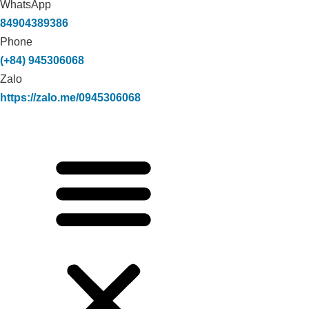
WhatsApp
84904389386
Phone
(+84) 945306068
Zalo
https://zalo.me/0945306068