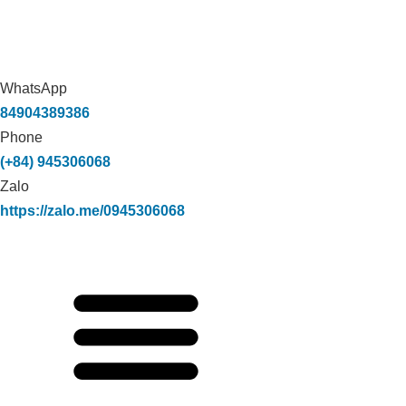
WhatsApp
84904389386
Phone
(+84) 945306068
Zalo
https://zalo.me/0945306068