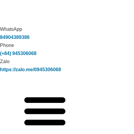
WhatsApp
84904389386
Phone
(+84) 945306068
Zalo
https://zalo.me/0945306068