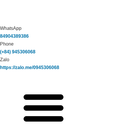
WhatsApp
84904389386
Phone
(+84) 945306068
Zalo
https://zalo.me/0945306068