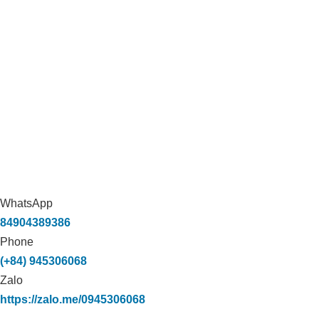
WhatsApp
84904389386
Phone
(+84) 945306068
Zalo
https://zalo.me/0945306068