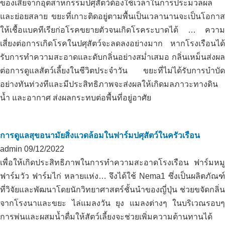
ของเสียจากอุตสาหกรรมปศุสัตว์ต้องใช้เวลาในการประมวลผล
และย่อยสลาย ขยะที่เกาะติดอยู่ตามพื้นเป็นเวลานานจะเป็นโอกาส
ให้เชื้อแบคทีเรียก่อโรคขยายตัวจนเกิดโรคระบาดได้ … ความ
เสี่ยงต่อการเกิดโรคในปศุสัตว์จะลดลงอย่างมาก หากโรงเรือนได้
รับการทำความสะอาดและดับกลิ่นอย่างสม่ำเสมอ กลิ่นเหม็นส่งผล
ต่อการดูแลสัตว์เลี้ยงในชีวิตประจำวัน ขยะที่ไม่ได้รับการบำบัด
อย่างทันท่วงทีและมีประสิทธิภาพจะส่งผลให้เกิดมลภาวะทางดิน
น้ำ และอากาศ ส่งผลกระทบต่อพื้นที่อยู่อาศัย
การดูแลสุขอนามัยสิ่งแวดล้อมในฟาร์มปศุสัตว์ในครัวเรือน
admin
09/12/2022
เพื่อให้เกิดประสิทธิภาพในการทำความสะอาดโรงเรือน ฟาร์มหมู
ฟาร์มวัว ฟาร์มไก่ หลายแห่ง… จึงได้ใช้ Nema1 ซึ่งเป็นผลิตภัณฑ์
ที่วิจัยและพัฒนาโดยนักวิทยาศาสตร์ชั้นนำของญี่ปุ่น ช่วยขจัดกลิ่น
จากโรงนาและขยะ ไล่แมลงวัน ยุง แมลงต่างๆ ในบริเวณรอบๆ
การพ่นและผสมน้ำดื่มให้สัตว์เลี้ยงจะช่วยเพิ่มความต้านทานได้