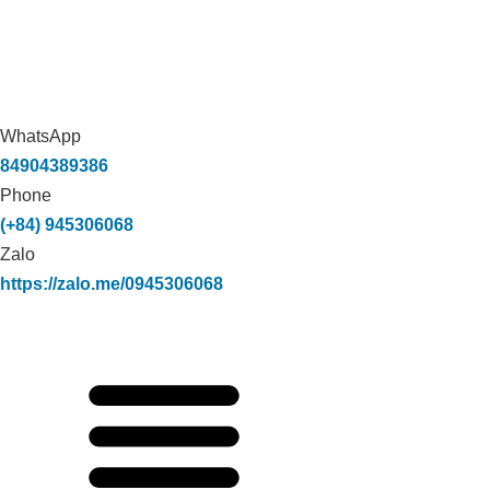
WhatsApp
84904389386
Phone
(+84) 945306068
Zalo
https://zalo.me/0945306068