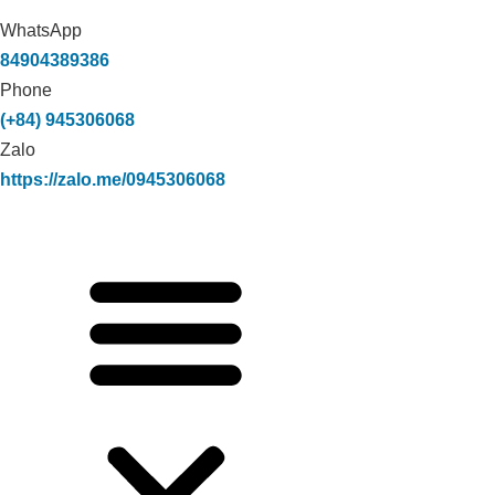
WhatsApp
84904389386
Phone
(+84) 945306068
Zalo
https://zalo.me/0945306068