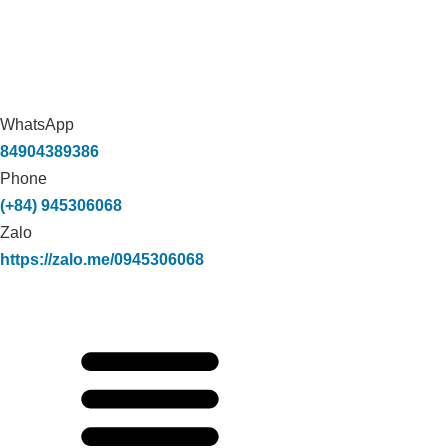
WhatsApp
84904389386
Phone
(+84) 945306068
Zalo
https://zalo.me/0945306068