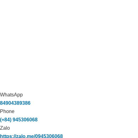
WhatsApp
84904389386
Phone
(+84) 945306068
Zalo
https://zalo.me/0945306068