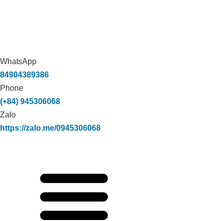
WhatsApp
84904389386
Phone
(+84) 945306068
Zalo
https://zalo.me/0945306068