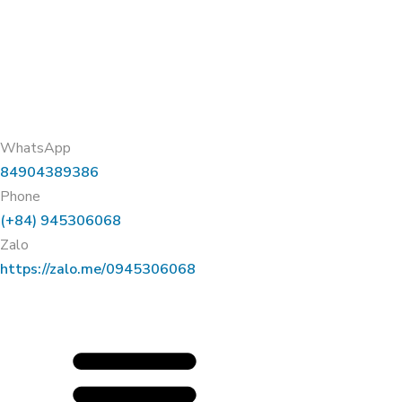
WhatsApp
84904389386
Phone
(+84) 945306068
Zalo
https://zalo.me/0945306068