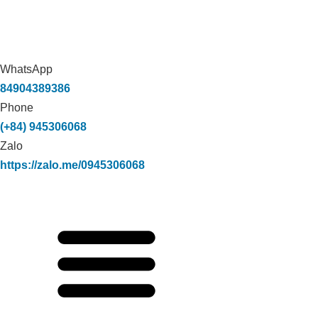
WhatsApp
84904389386
Phone
(+84) 945306068
Zalo
https://zalo.me/0945306068