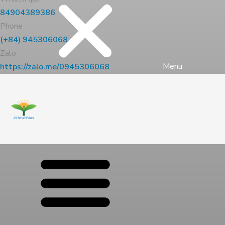
84904389386
Phone
(+84) 945306068
Zalo
Menu
https://zalo.me/0945306068