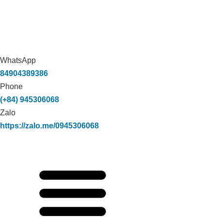
WhatsApp
84904389386
Phone
(+84) 945306068
Zalo
https://zalo.me/0945306068