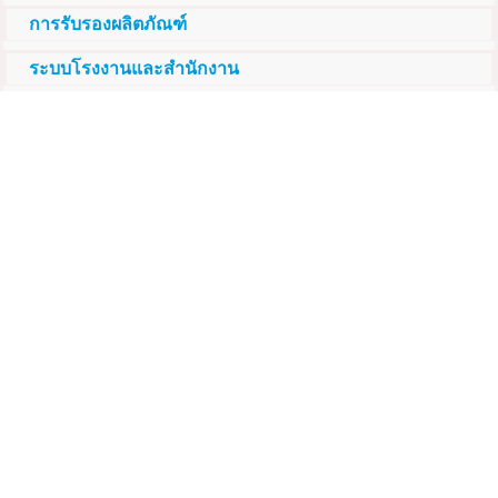
การรับรองผลิตภัณฑ์
ระบบโรงงานและสำนักงาน
ข้อมูลประวัติ
การรับสมัคร
คาร์บอนอินทรีย์
คาร์บอนอินทรีย์คืออะไร?
ผลิตภัณฑ์
NEMA1 – ผลิตภัณฑ์บำบัดสิ่งแวดล้อม
NEMA2 – ผลิตภัณฑ์ปรับปรุงดิน
เนม่า3
เอกสารทางเทคนิค