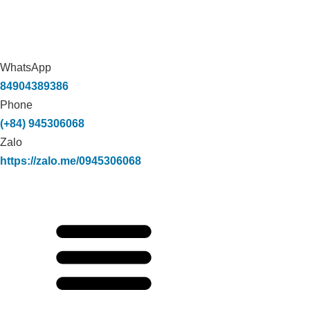
WhatsApp
84904389386
Phone
(+84) 945306068
Zalo
https://zalo.me/0945306068