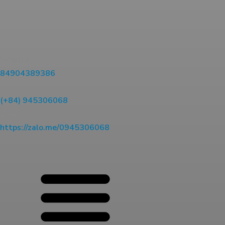
WhatsApp
84904389386
Phone
(+84) 945306068
Zalo
https://zalo.me/0945306068