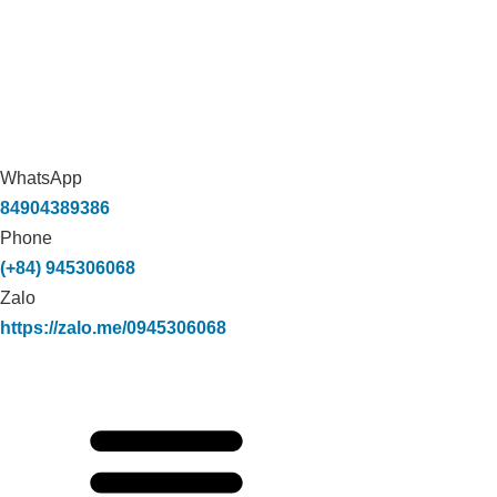
WhatsApp
84904389386
Phone
(+84) 945306068
Zalo
https://zalo.me/0945306068