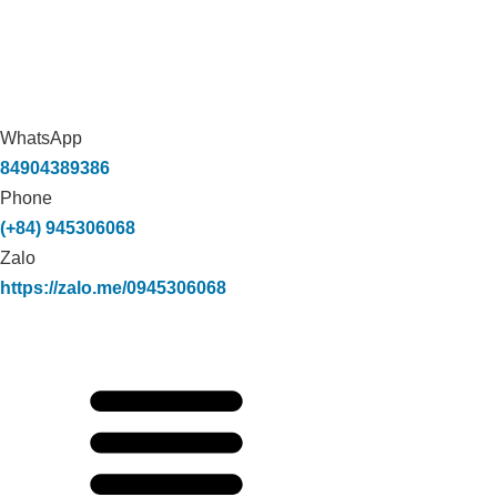
WhatsApp
84904389386
Phone
(+84) 945306068
Zalo
https://zalo.me/0945306068