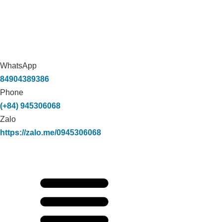
WhatsApp
84904389386
Phone
(+84) 945306068
Zalo
https://zalo.me/0945306068