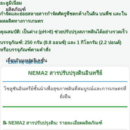
อะลูมิเนียม
ผลิตภัณฑ์
กำจัดและย่อยสลายสารกำจัดศัตรูพืชตกค้างในดิน บนพืช และใน
ผลผลิตทางการเกษตร
คุณสมบัติ: เป็นด่าง (pH>8) ช่วยปรับปรุงสภาพดินได้อย่างรวดเร็ว
บรรจุภัณฑ์: 250 กรัม (8.8 ออนซ์) และ 1 กิโลกรัม (2.2 ปอนด์)
หรือบรรจุภัณฑ์ตามคำสั่ง
เกี่ยวกับแอปพลิเคชั่น
Liên hệ đặt mua
NEMA2 สารปรับปรุงดินอินทรีย์
โซลูชันอินทรีย์ชั้นนำเพื่อสุขภาพดินที่สมบูรณ์และการเกษตรที่
ยั่งยืน
📝 NEMA2 สารปรับปรุงดิน: รายละเอียดผลิตภัณฑ์