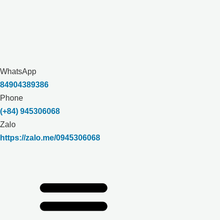
WhatsApp
84904389386
Phone
(+84) 945306068
Zalo
https://zalo.me/0945306068