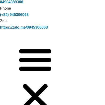
84904389386
Phone
(+84) 945306068
Zalo
https://zalo.me/0945306068