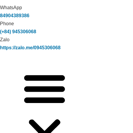
WhatsApp
84904389386
Phone
(+84) 945306068
Zalo
https://zalo.me/0945306068