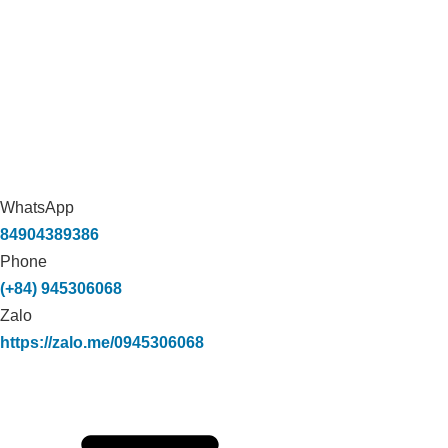
WhatsApp
84904389386
Phone
(+84) 945306068
Zalo
https://zalo.me/0945306068