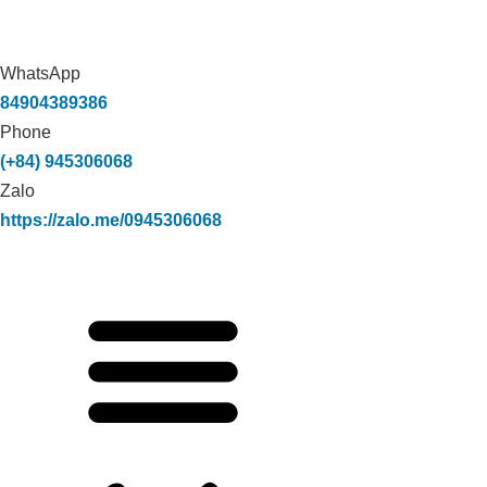
WhatsApp
84904389386
Phone
(+84) 945306068
Zalo
https://zalo.me/0945306068