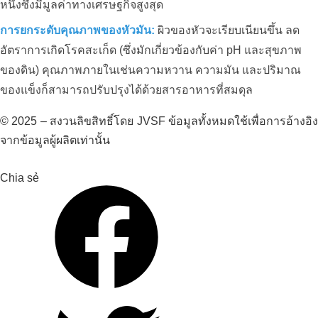
หนึ่งซึ่งมีมูลค่าทางเศรษฐกิจสูงสุด
การยกระดับคุณภาพของหัวมัน:
ผิวของหัวจะเรียบเนียนขึ้น ลด
อัตราการเกิดโรคสะเก็ด (ซึ่งมักเกี่ยวข้องกับค่า pH และสุขภาพ
ของดิน) คุณภาพภายในเช่นความหวาน ความมัน และปริมาณ
ฟาร์ม HOA NANG ประสบความ
สำเร็จในการเพิ่มผลผลิตข้าว ST25
ของแข็งก็สามารถปรับปรุงได้ด้วยสารอาหารที่สมดุล
มากกว่า 20% ด้วยคาร์บอนอินทรีย์
© 2025 – สงวนลิขสิทธิ์โดย JVSF ข้อมูลทั้งหมดใช้เพื่อการอ้างอิง
จากข้อมูลผู้ผลิตเท่านั้น
Chia sẻ
แนวทางแก้ปัญหาสิ่งแวดล้อมฟาร์มเป็ดซาน
ฮา_หลงอัน