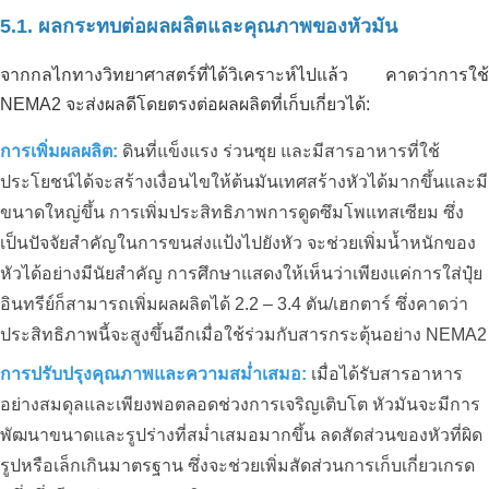
5.1. ผลกระทบต่อผลผลิตและคุณภาพของหัวมัน
สารละลายคาร์บอนอินทรีย์สำหรับพื้นที่
บำบัดน้ำเสีย _ โรงงานแปรรูปนม จวงโท –
จากกลไกทางวิทยาศาสตร์ที่ได้วิเคราะห์ไปแล้ว คาดว่าการใช้
ทูดึ๊ก – เมือง โฮจิมินห์
NEMA2 จะส่งผลดีโดยตรงต่อผลผลิตที่เก็บเกี่ยวได้:
การเพิ่มผลผลิต:
ดินที่แข็งแรง ร่วนซุย และมีสารอาหารที่ใช้
ประโยชน์ได้จะสร้างเงื่อนไขให้ต้นมันเทศสร้างหัวได้มากขึ้นและมี
ขนาดใหญ่ขึ้น การเพิ่มประสิทธิภาพการดูดซึมโพแทสเซียม ซึ่ง
เป็นปัจจัยสำคัญในการขนส่งแป้งไปยังหัว จะช่วยเพิ่มน้ำหนักของ
หัวได้อย่างมีนัยสำคัญ การศึกษาแสดงให้เห็นว่าเพียงแค่การใส่ปุ๋ย
อินทรีย์ก็สามารถเพิ่มผลผลิตได้ 2.2 – 3.4 ตัน/เฮกตาร์ ซึ่งคาดว่า
ประสิทธิภาพนี้จะสูงขึ้นอีกเมื่อใช้ร่วมกับสารกระตุ้นอย่าง NEMA2
การปรับปรุงคุณภาพและความสม่ำเสมอ:
เมื่อได้รับสารอาหาร
การบำบัดสิ่งแวดล้อมอย่างมีประสิทธิผล
สำหรับฟาร์มไก่ 8,000 ตัวในลองอัน – วิธี
อย่างสมดุลและเพียงพอตลอดช่วงการเจริญเติบโต หัวมันจะมีการ
แก้ปัญหาที่เป็นรูปธรรมจาก JVSF
พัฒนาขนาดและรูปร่างที่สม่ำเสมอมากขึ้น ลดสัดส่วนของหัวที่ผิด
รูปหรือเล็กเกินมาตรฐาน ซึ่งจะช่วยเพิ่มสัดส่วนการเก็บเกี่ยวเกรด