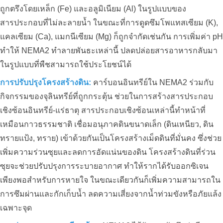
ถูกตรึงโดยเหล็ก (Fe) และอลูมิเนียม (Al) ในรูปแบบของ
สารประกอบที่ไม่ละลายน้ำ ในขณะที่การดูดซึมโพแทสเซียม (K),
แคลเซียม (Ca), แมกนีเซียม (Mg) ก็ถูกจำกัดเช่นกัน การเพิ่มค่า pH
ทำให้ NEMA2 ทำลายพันธะเหล่านี้ ปลดปล่อยสารอาหารกลับมา
ในรูปแบบที่พืชสามารถใช้ประโยชน์ได้
การปรับปรุงโครงสร้างดิน:
คาร์บอนอินทรีย์ใน NEMA2 ร่วมกับ
กิจกรรมของจุลินทรีย์ที่ถูกกระตุ้น ช่วยในการสร้างสารประกอบ
เชิงซ้อนอินทรีย์-แร่ธาตุ สารประกอบเชิงซ้อนเหล่านี้ทำหน้าที่
เหมือนกาวธรรมชาติ เชื่อมอนุภาคดินขนาดเล็ก (ดินเหนียว, ดิน
ทรายแป้ง, ทราย) เข้าด้วยกันเป็นโครงสร้างเม็ดดินที่มั่นคง ซึ่งช่วย
เพิ่มความร่วนซุยและลดการอัดแน่นของดิน โครงสร้างดินที่ร่วน
การปรับปรุงสวนทุเรียนที่ปนเปื้อน
สารส้มใน Cai Be, Tien Giang:
ซุยจะช่วยปรับปรุงการระบายอากาศ ทำให้รากได้รับออกซิเจน
ประสบการณ์จาก Anh Xuan และ
เพียงพอสำหรับการหายใจ ในขณะเดียวกันก็เพิ่มความสามารถใน
NEMA2 Organic Carbon Solution
การซึมผ่านและกักเก็บน้ำ ลดความเสี่ยงจากน้ำท่วมขังหรือภัยแล้ง
เฉพาะจุด