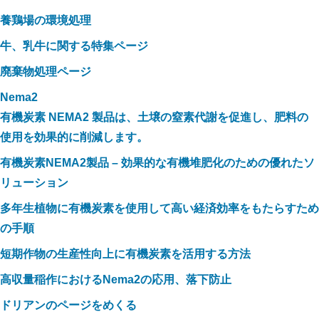
養鶏場の環境処理
牛、乳牛に関する特集ページ
廃棄物処理ページ
Nema2
有機炭素 NEMA2 製品は、土壌の窒素代謝を促進し、肥料の
使用を効果的に削減します。
有機炭素NEMA2製品 – 効果的な有機堆肥化のための優れたソ
リューション
多年生植物に有機炭素を使用して高い経済効率をもたらすため
の手順
短期作物の生産性向上に有機炭素を活用する方法
高収量稲作におけるNema2の応用、落下防止
ドリアンのページをめくる