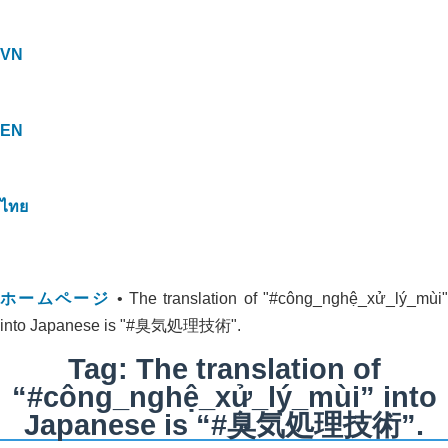
VN
EN
ไทย
ホームページ
•
The translation of "#công_nghệ_xử_lý_mùi
into Japanese is "#臭気処理技術".
Tag: The translation of
“#công_nghệ_xử_lý_mùi” into
Japanese is “#臭気処理技術”.