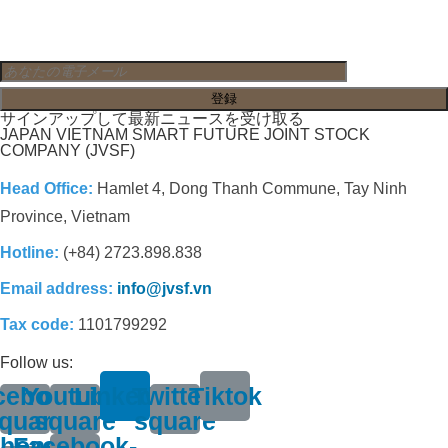
サインアップして最新ニュースを受け取る
JAPAN VIETNAM SMART FUTURE JOINT STOCK
COMPANY (JVSF)
Head Office:
Hamlet 4, Dong Thanh Commune, Tay Ninh
Province, Vietnam
Hotline:
(+84) 2723.898.838
Email address:
info@jvsf.vn
Tax code:
1101799292
Follow us:
cebook-
Youtube-
Linkedin
Twitter-
Tiktok
quare
square
square
hone-
Facebook-