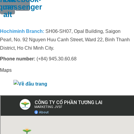
quare-
messenger
alt
Hochiminh Branch:
SH06-SH07, Opal Building, Saigon
Pearl, No. 92 Nguyen Huu Canh Street, Ward 22, Binh Thanh
District, Ho Chi Minh City.
Phone number:
(+84) 945.30.60.68
Maps