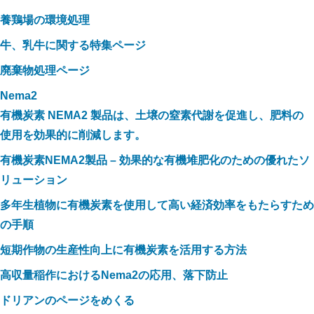
養鶏場の環境処理
牛、乳牛に関する特集ページ
廃棄物処理ページ
Nema2
有機炭素 NEMA2 製品は、土壌の窒素代謝を促進し、肥料の
使用を効果的に削減します。
有機炭素NEMA2製品 – 効果的な有機堆肥化のための優れたソ
リューション
多年生植物に有機炭素を使用して高い経済効率をもたらすため
の手順
短期作物の生産性向上に有機炭素を活用する方法
高収量稲作におけるNema2の応用、落下防止
ドリアンのページをめくる