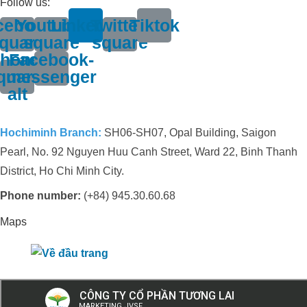
Follow us:
cebook-
Youtube-
Linkedin
Twitter-
Tiktok
quare
square
square
hone-
Facebook-
quare-
messenger
alt
Hochiminh Branch:
SH06-SH07, Opal Building, Saigon
Pearl, No. 92 Nguyen Huu Canh Street, Ward 22, Binh Thanh
District, Ho Chi Minh City.
Phone number:
(+84) 945.30.60.68
Maps