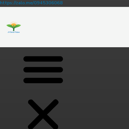
https://zalo.me/0945306068