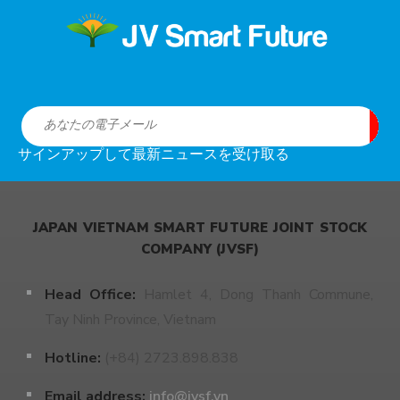
サインアップして最新ニュースを受け取る
JAPAN VIETNAM SMART FUTURE JOINT STOCK
COMPANY (JVSF)
Head Office:
Hamlet 4, Dong Thanh Commune,
Tay Ninh Province, Vietnam
Hotline:
(+84) 2723.898.838
Email address:
info@jvsf.vn