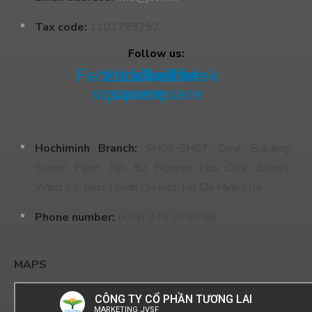
Tax code:
1101799292
Follow us:
Facebook-
Youtube-
Linkedin
Twitter-
Tiktok
square
square
square
Hochiminh Branch:
SH06-SH07, Opal Building,
Saigon Pearl, No. 92 Nguyen Huu Canh Street,
Ward 22, Binh Thanh District, Ho Chi Minh City.
Phone number:
(+84) 945.30.60.68
MAPS