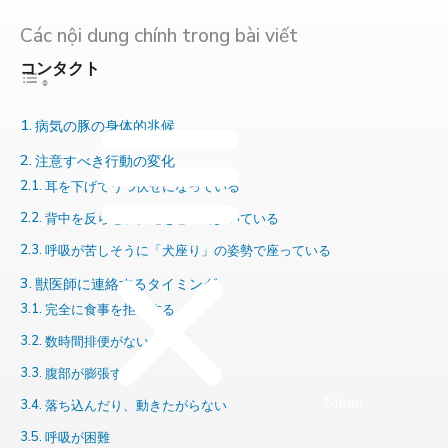
Các nội dung chính trong bài viết
コンタクト
病気の豚の身体的兆候
注意すべき行動の変化
耳を下げてうつ伏せになっている
背中を反らせ、尻尾を巻いて歩いている
呼吸が苦しそうに「犬座り」の姿勢で座っている
獣医師に連絡するタイミング
完全に食事を拒否する
数時間排便がない
腹部が膨張する
Menu
落ち込んだり、動きたがらない
呼吸が困難