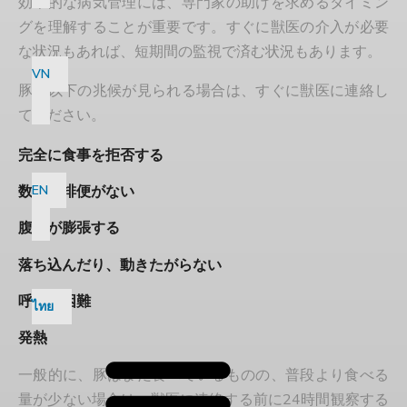
効果的な病気管理には、専門家の助けを求めるタイミン
グを理解することが重要です。すぐに獣医の介入が必要
な状況もあれば、短期間の監視で済む状況もあります。
VN
豚に以下の兆候が見られる場合は、すぐに獣医に連絡し
てください。
完全に食事を拒否する
EN
数時間排便がない
腹部が膨張する
落ち込んだり、動きたがらない
呼吸が困難
ไทย
発熱
一般的に、豚はまだ食べているものの、普段より食べる
量が少ない場合は、獣医に連絡する前に24時間観察する