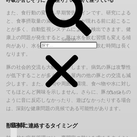
呼吸が苦しそうに「犬座り」の姿勢で座っている
また、食行動の変化も早期警告サインです。研究による
と、食事摂取量の減少は臨床症状が現れる前に起こるこ
とが多く、自動監視システムによって検出できます。健
康上の問題が発生すると、豚は水を飲む習慣も変える傾
Search
向があり、水を飲む回数は減りますが、飲む時間は長く
なります。
豚の社会的交流も大幅に減少します。病気の豚は攻撃性
が低下することが多く、豚小屋内の他の豚との交流も減
少します。また、人間や周囲の環境、食べ物や水に対し
てもほとんど興味を示しません。さらに、豚がいつもの
Close
ように音に反応しなかったり、遊ばなかったりする場合
は、深刻な健康問題の兆候である可能性があります。
日本語
獣医師に連絡するタイミング