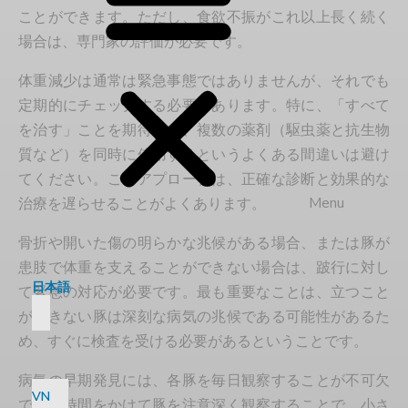
ことができます。ただし、食欲不振がこれ以上長く続く
場合は、専門家の評価が必要です。
体重減少は通常は緊急事態ではありませんが、それでも
定期的にチェックする必要があります。特に、「すべて
を治す」ことを期待して、複数の薬剤（駆虫薬と抗生物
質など）を同時に使用するというよくある間違いは避け
てください。このアプローチは、正確な診断と効果的な
Menu
治療を遅らせることがよくあります。
骨折や開いた傷の明らかな兆候がある場合、または豚が
患肢で体重を支えることができない場合は、跛行に対し
日本語
て緊急の対応が必要です。最も重要なことは、立つこと
ができない豚は深刻な病気の兆候である可能性があるた
め、すぐに検査を受ける必要があるということです。
病気の早期発見には、各豚を毎日観察することが不可欠
VN
です。時間をかけて豚を注意深く観察することで、小さ