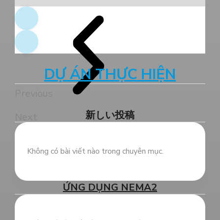
DỰ ÁN THỰC HIỆN
Previous
新しい投稿
Next
Không có bài viết nào trong chuyên mục.
ỨNG DỤNG NEMA2