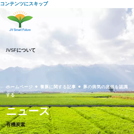
コンテンツにスキップ
JVSFについて
•
•
ホームページ
養豚に関する記事
豚の病気の兆候を認識
する
ニュース
有機炭素