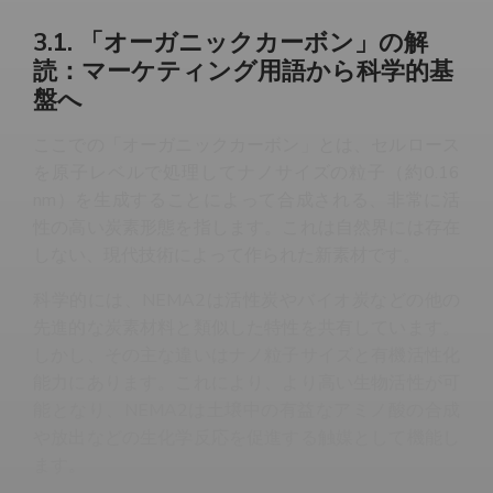
3.1. 「オーガニックカーボン」の解
読：マーケティング用語から科学的基
盤へ
ここでの「オーガニックカーボン」とは、セルロース
を原子レベルで処理してナノサイズの粒子（約0.16
nm）を生成することによって合成される、非常に活
性の高い炭素形態を指します。これは自然界には存在
しない、現代技術によって作られた新素材です。
科学的には、NEMA2は活性炭やバイオ炭などの他の
先進的な炭素材料と類似した特性を共有しています。
しかし、その主な違いはナノ粒子サイズと有機活性化
能力にあります。これにより、より高い生物活性が可
能となり、NEMA2は土壌中の有益なアミノ酸の合成
や放出などの生化学反応を促進する触媒として機能し
ます。