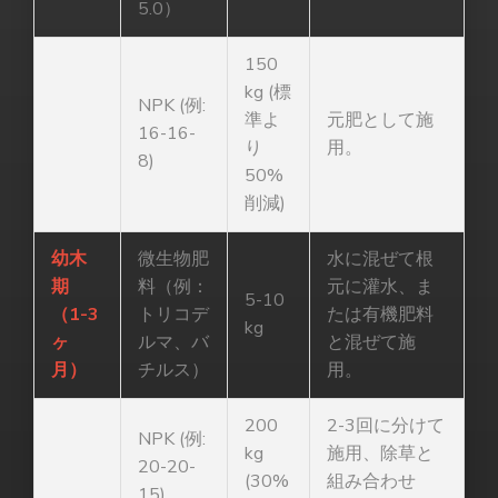
5.0）
150
kg (標
NPK (例:
準よ
元肥として施
16-16-
り
用。
8)
50%
削減)
幼木
微生物肥
水に混ぜて根
期
料（例：
元に灌水、ま
5-10
（1-3
トリコデ
たは有機肥料
kg
ヶ
ルマ、バ
と混ぜて施
月）
チルス）
用。
200
2-3回に分けて
NPK (例:
kg
施用、除草と
20-20-
(30%
組み合わせ
15)