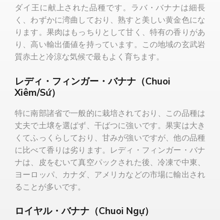
ダイ王に献上された品種です。ラバ・バナナは細長
く、わずかに湾曲しており、熟すと美しい黄金色にな
ります。果肉はもっちりとして甘く、特有の香りがあ
り、高い輸出価値を持っています。この地域の玄武岩
質赤土と冷涼な気候で最もよく育ちます。
レディ・フィンガー・バナナ（Chuoi
Xiêm/Sứ）
特に南部諸省で一般的に栽培されており、この品種は
丈夫で土壌を選ばず、干ばつに強いです。果実は大き
くてふっくらしており、甘みが強いですが、他の品種
に比べて香りは劣ります。レディ・フィンガー・バナ
ナは、皮をむいて真空パックされた後、冷凍で中東、
ヨーロッパ、カナダ、アメリカなどの市場に輸出され
ることが多いです。
ロイヤル・バナナ（Chuoi Ngự）