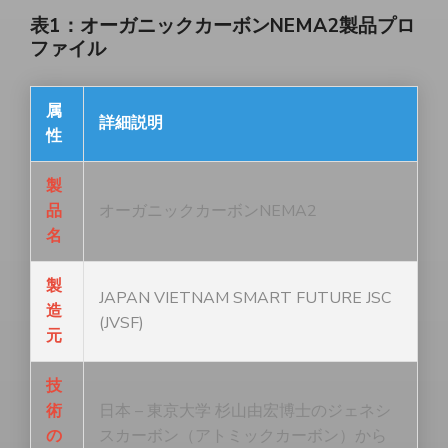
表1：オーガニックカーボンNEMA2製品プロ
ファイル
属
詳細説明
性
製
品
オーガニックカーボンNEMA2
名
製
JAPAN VIETNAM SMART FUTURE JSC
造
(JVSF)
元
技
術
日本 – 東京大学 杉山由宏博士のジェネシ
の
スカーボン（アトミックカーボン）から