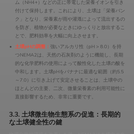
ム（NH4+）などの正に帯電した栄養イオンを引き
付けて保持します。これにより、土壌は「栄養バン
ク」となり、栄養素が雨や灌漑によって流出するの
を防ぎ、植物が必要なときにゆっくりと放出するこ
とで、肥料効率を大幅に向上させます。
土壌pHの調整：
強いアルカリ性（pH > 8.0）を持
つNEMA2は、天然の石灰剤のように機能し、長期
的な化学肥料の使用によって酸性化した土壌の酸を
中和します。土壌pHをバナナに最適な範囲（約5.5
～7.0）に引き上げて安定させることは、土壌中の
ほとんどの主要、二次、微量栄養素の利用可能性に
直接影響するため、非常に重要です。
3.3. 土壌微生物生態系の促進：長期的
な土壌健全性の鍵