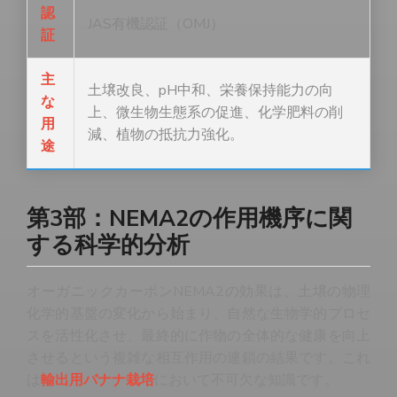
認
JAS有機認証（OMJ）
証
主
土壌改良、pH中和、栄養保持能力の向
な
上、微生物生態系の促進、化学肥料の削
用
減、植物の抵抗力強化。
途
第3部：NEMA2の作用機序に関
する科学的分析
オーガニックカーボンNEMA2の効果は、土壌の物理
化学的基盤の変化から始まり、自然な生物学的プロセ
スを活性化させ、最終的に作物の全体的な健康を向上
させるという複雑な相互作用の連鎖の結果です。これ
は
輸出用バナナ栽培
において不可欠な知識です。