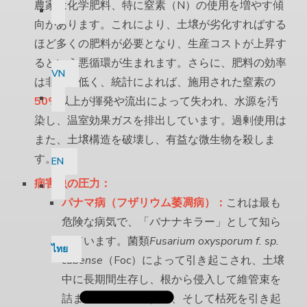
農家は化学肥料、特に窒素（N）の使用を増やす傾
向があります。これにより、土壌が劣化すればする
ほど多くの肥料が必要となり、生産コストが上昇す
るという悪循環が生まれます。さらに、肥料の効率
VN
は非常に低く、統計によれば、施用された窒素の
50%
以上が揮発や流出によって失われ、水源を汚
染し、温室効果ガスを排出しています。過剰使用は
また、土壌構造を破壊し、有益な微生物を殺しま
す。
EN
病害虫の圧力：
パナマ病（フザリウム萎凋病）：
これは最も
危険な病気で、「バナナキラー」として知ら
れています。菌類
Fusarium oxysporum f. sp.
ไทย
cubense
（Foc）によって引き起こされ、土壌
中に長期間生存し、根から侵入して維管束を
詰まらせ、黄化、萎凋、そして枯死を引き起