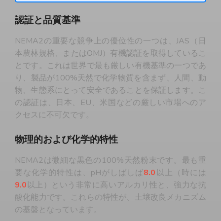
認証と品質基準
NEMA2の重要な競争上の優位性の一つは、JAS（日
本農林規格、またはOMJ）有機認証を取得しているこ
とです。これは世界で最も厳しい有機基準の一つであ
り、製品が100%天然で化学物質を含まず、人間、動
物、生態系にとって安全であることを保証します。こ
の認証は、日本、EU、米国などの厳しい市場へのア
クセスに不可欠です。
物理的および化学的特性
NEMA2は微細な黒色の100%天然粉末です。最も重
要な化学的特性は、pHがしばしば
8.0
以上（時には
9.0
以上）という非常に高いアルカリ性と、強力な抗
酸化能力です。これらの特性が、土壌改良メカニズム
の基盤となっています。