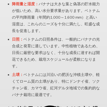
降雨量と湿度：
バナナは大きな葉と偽茎の貯水能力
が低いため、高い水分要求量があります。ベトナム
の平均降雨量（年間約1,000～1,600 mm）と高い
湿度は、これらのニーズを十分に満たし、旺盛な成
長を促進します。
日照：
ベトナムの日照条件は、一般的にバナナの光
合成と発育に適しています。中性植物であるため、
日長に厳密な要求はなく、十分な成長に達すれば開
花できるため、栽培スケジュールが柔軟になりま
す。
土壌：
ベトナムには川沿いの肥沃な沖積土壌や、軽
くてローム質の土壌があり、特にドンナイ省、ソク
チャン省、カマウ省、紅河デルタ地域での集約的な
バナナ栽培に最適です。