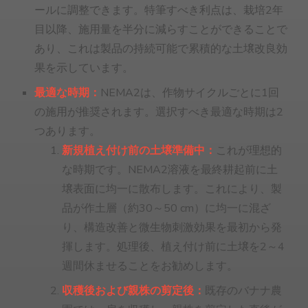
ールに調整できます。特筆すべき利点は、栽培2年
目以降、施用量を半分に減らすことができることで
あり、これは製品の持続可能で累積的な土壌改良効
果を示しています。
最適な時期：
NEMA2は、作物サイクルごとに1回
の施用が推奨されます。選択すべき最適な時期は2
つあります。
新規植え付け前の土壌準備中：
これが理想的
な時期です。NEMA2溶液を最終耕起前に土
壌表面に均一に散布します。これにより、製
品が作土層（約30～50 cm）に均一に混ざ
り、構造改善と微生物刺激効果を最初から発
揮します。処理後、植え付け前に土壌を2～4
週間休ませることをお勧めします。
収穫後および親株の剪定後：
既存のバナナ農