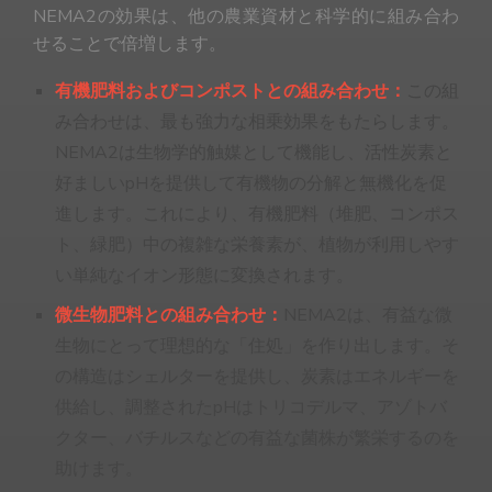
NEMA2の効果は、他の農業資材と科学的に組み合わ
せることで倍増します。
有機肥料およびコンポストとの組み合わせ：
この組
み合わせは、最も強力な相乗効果をもたらします。
NEMA2は生物学的触媒として機能し、活性炭素と
好ましいpHを提供して有機物の分解と無機化を促
進します。これにより、有機肥料（堆肥、コンポス
ト、緑肥）中の複雑な栄養素が、植物が利用しやす
い単純なイオン形態に変換されます。
微生物肥料との組み合わせ：
NEMA2は、有益な微
生物にとって理想的な「住処」を作り出します。そ
の構造はシェルターを提供し、炭素はエネルギーを
供給し、調整されたpHはトリコデルマ、アゾトバ
クター、バチルスなどの有益な菌株が繁栄するのを
助けます。