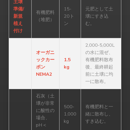
土壌
準備/
15-
元肥として土
有機肥料
新規
20ト
壌にすき込
（堆肥）
植え
ン
む。
付け
2,000-5,000L
オーガニ
の水に混ぜ、
ックカー
1.5
有機肥料散布
ボン
kg
後、最終耕起
NEMA2
前に土壌に均
一に散布。
石灰（土
壌が非常
500-
有機肥料と一
に酸性の
1,000
緒に散布し、
場合、
kg
すき込む。
pH <