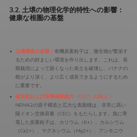
3.2. 土壌の物理化学的特性への影響：
健康な根圏の基盤
NEMA2の最初かつ最も直接的な影響は、土壌の物理
化学的環境の改善です。
土壌構造の改善：
有機炭素粒子は、微生物が繁栄す
るための好ましい環境を作り出します。これは、長
期栽培によって固くなった表土を破壊し、バナナの
根がより深く、より広く成長できるようにするため
に重要です。
保水性および栄養保持能力（CEC）の向上：
NEMA2の原子構造と広大な表面積は、非常に高い
陽イオン交換容量（CEC）をもたらします。負に帯
電した炭素粒子は、カリウム（K+）、カルシウム
（Ca2+）、マグネシウム（Mg2+）、アンモニウ