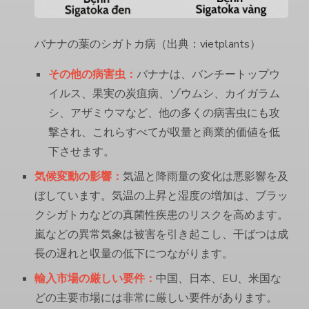
バナナの葉のシガトカ病（出典：vietplants）
その他の病害虫：
バナナは、バンチートップウ
イルス、果実の炭疽病、ゾウムシ、カイガラム
シ、アザミウマなど、他の多くの病害虫にも攻
撃され、これらすべてが収量と商業的価値を低
下させます。
気候変動の影響：
気温と降雨量の変化は悪影響を及
ぼしています。気温の上昇と湿度の増加は、ブラッ
クシガトカなどの真菌性疾患のリスクを高めます。
嵐などの異常気象は被害を引き起こし、干ばつは成
長の遅れと収量の低下につながります。
輸入市場の厳しい要件：
中国、日本、EU、米国な
どの主要市場には非常に厳しい要件があります。