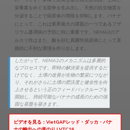
栄養素をめぐる競争を生み出し、天然の抗生物質を
分泌することで病原体の増殖を抑制します。バナナ
にとって、これは業界最大の課題の一つであるフザ
リウム萎凋病の予防に特に重要です。NEMA2のア
ルカリ性はまた、酸を好む真菌性病原体にとって直
接的に不利な環境を作り出します。
したがって、NEMA2のメカニズムは多層的
なプロセスです。即時の解決策を提供するだ
けでなく、土壌の改善が生物の繁栄につなが
り、それがさらに土壌の肥沃度と健全性を向
上させるという正のフィードバックループを
開始し、持続可能なバナナの成長のための強
固な基盤を築きます。
ビデオを見る：VietGAPレッド・ダッカ・バナ
ナの輸出への道のり | VTC16