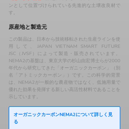
ンとして位置づけられている先進的な土壌改良材で
す。
原産地と製造元
この製品は、日本から技術移転された生産ラインを使
用して、JAPAN VIETNAM SMART FUTURE
JSC（JVSF）によって製造・販売されています。
NEMA2の基盤は、東京大学の杉山由宏博士らが2000
年代から研究してきた「オーガニックカーボン」（別
名「アトミックカーボン」）です。この科学的背景
は、NEMA2が一般的な農産物ではなく、低施用量で
優れた効果を発揮する新しい高活性材料であることを
示しています。
オーガニックカーボンNEMA2について詳しく見
る