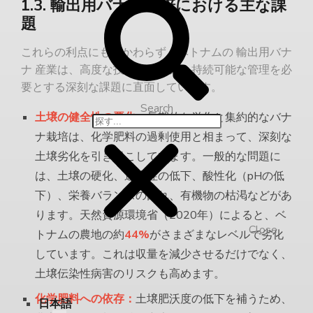
1.3. 輸出用バナナ栽培における主な課
題
これらの利点にもかかわらず、ベトナムの
輸出用バナ
ナ
産業は、高度な技術的解決策と持続可能な管理を必
要とする深刻な課題に直面しています。
Search
土壌の健全性の悪化：
長期的な単作と集約的なバナ
ナ栽培は、化学肥料の過剰使用と相まって、深刻な
土壌劣化を引き起こしています。一般的な問題に
は、土壌の硬化、透水性の低下、酸性化（pHの低
下）、栄養バランスの乱れ、有機物の枯渇などがあ
ります。天然資源環境省（2020年）によると、ベ
Close
トナムの農地の約
44%
がさまざまなレベルで劣化
しています。これは収量を減少させるだけでなく、
土壌伝染性病害のリスクも高めます。
化学肥料への依存：
土壌肥沃度の低下を補うため、
日本語