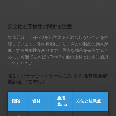
作動させ、パイプとエミッターから残りの残
留物をすべて洗い流します。
安全性と互換性に関する注意
製造元は、NEMA2を化学農薬と混合しないことを推
奨しています。化学反応により、両方の製品の効果が
低下する可能性があります。最適な効果を確保するた
めに、可能であればNEMA2を他の肥料とは別に施用
してください。
表2：バナナ1ヘクタールに対する推奨統合施
肥計画（モデル）
施用
段階
資材
方法と注意点
量/ha