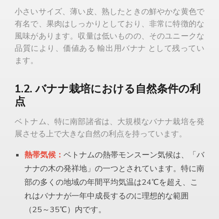
小さいサイズ、薄い皮、熟したときの鮮やかな黄色で
有名で、果肉はしっかりとしており、非常に特徴的な
風味があります。収量は低いものの、そのユニークな
品質により、価値ある
輸出用バナナ
として残ってい
ます。
1.2. バナナ栽培における自然条件の利
点
ベトナム、特に南部諸省は、大規模なバナナ栽培を発
展させる上で大きな自然の利点を持っています。
熱帯気候：
ベトナムの熱帯モンスーン気候は、「バ
ナナの木の発祥地」の一つとされています。特に南
部の多くの地域の年間平均気温は24℃を超え、こ
れはバナナが一年中成長するのに理想的な範囲
（25～35℃）内です。