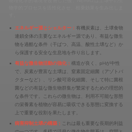
物理化学的環境を改善した後、NEMA2は土壌中の生
物学的プロセスを活性化させ、相乗効果を生み出しま
す。
エネルギー源とシェルター：
有機炭素は、土壌食物
連鎖全体の主要なエネルギー源であり、有益な微生
物を過酷な条件（干ばつ、高温、酸性土壌など）か
ら保護する安全な生息地を作り出します。
有益な微生物活動の強化：
構造が良く、pHが中性
で、炭素が豊富な土壌は、窒素固定細菌（アゾトバ
クターなど）、リン酸可溶化細菌、そして特に菌根
菌などの有益な微生物群集が繁栄するための理想的
な条件です。これらの微生物は、利用不可能な形態
の栄養素を植物が容易に吸収できる形態に変換する
上で重要な役割を果たします。
病害抑制土壌の構築：
これは最も重要な長期的利益
の一つです。多様で活発な微生物生態系は、空間と