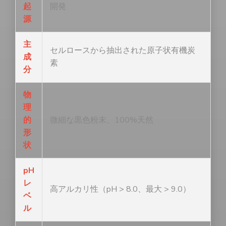
起
開発
源
主
セルロースから抽出された原子状有機炭
成
素
分
物
理
的
微細な黒色粉末、100%天然
形
状
pH
レ
高アルカリ性（pH > 8.0、最大 > 9.0）
ベ
ル