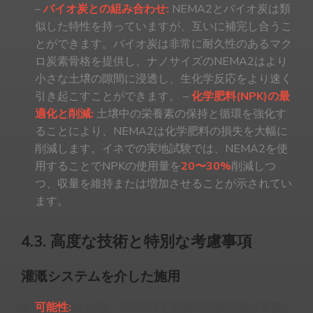
–
バイオ炭との組み合わせ:
NEMA2とバイオ炭は類
似した特性を持っていますが、互いに補完し合うこ
とができます。バイオ炭は非常に耐久性のあるマク
ロ炭素骨格を提供し、ナノサイズのNEMA2はより
小さな土壌の隙間に浸透し、生化学反応をより速く
引き起こすことができます。 –
化学肥料(NPK)の最
適化と削減:
土壌中の栄養素の保持と循環を強化す
ることにより、NEMA2は化学肥料の損失を大幅に
削減します。イネでの実地試験では、NEMA2を使
用することでNPKの使用量を
20〜30%
削減しつ
つ、収量を維持または増加させることが示されてい
ます。
4.3. 高度な技術と特別な考慮事項
灌漑システムを介した施用
可能性:
これは、NEMA2を植物の活性根域に直接