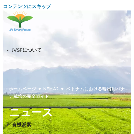
コンテンツにスキップ
JVSFについて
•
•
ホームページ
NEMA2
ベトナムにおける輸出用バナ
ナ栽培の完全ガイド
ニュース
有機炭素