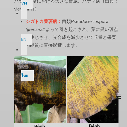
バナナ栽培における大きな脅威、パナマ病（出典：
VN
vietplants）
シガトカ葉斑病：
菌類
Pseudocercospora
fijiensis
によって引き起こされ、葉に黒い斑点
を生じさせ、光合成を減少させて収量と果実
EN
の品質に直接影響します。
ไทย