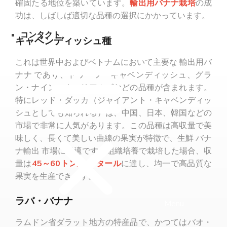
確固たる地位を築いています。
輸出用バナナ栽培
の成
功は、しばしば適切な品種の選択にかかっています。
コンタクト
キャベンディッシュ種
これは世界中およびベトナムにおいて主要な
輸出用バ
ナナ
であり、ドワーフ・キャベンディッシュ、グラ
ン・ナイン、ウィリアムズなどの品種が含まれます。
特にレッド・ダッカ（ジャイアント・キャベンディッ
シュとしても知られる）は、中国、日本、韓国などの
市場で非常に人気があります。この品種は高収量で美
味しく、長くて美しい曲線の果実が特徴で、生鮮
バナ
ナ輸出
市場に最適です。組織培養で栽培した場合、収
量は
45～60トン/ヘクタール
に達し、均一で高品質な
果実を生産できます。
ラバ・バナナ
Menu
ラムドン省ダラット地方の特産品で、かつてはバオ・