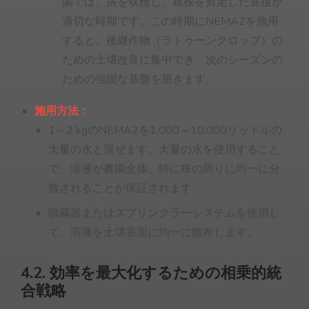
園では、房を収穫し、親株を剪定した直後が
適切な時期です。この時期にNEMA2を施用
すると、後継作物（ラトゥーンクロップ）の
ための土壌改良に集中でき、次のシーズンの
ための強固な基盤を築きます。
施用方法：
1～2 kgのNEMA2を1,000～10,000リットルの
大量の水と混ぜます。大量の水を使用すること
で、溶液が農園全体、特に株の周りに均一に分
散されることが保証されます。
噴霧器またはスプリンクラーシステムを使用し
て、溶液を土壌表面に均一に散布します。
4.2. 効率を最大化するための相乗的統
合戦略