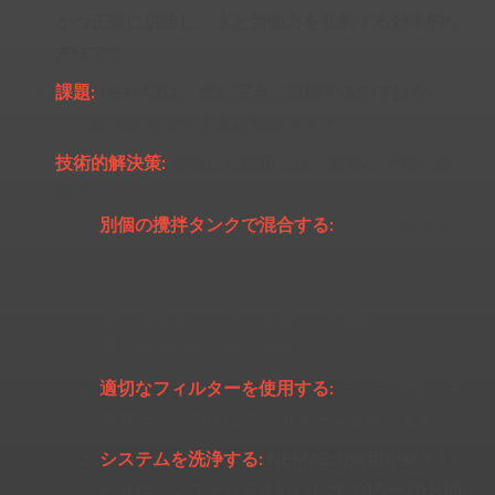
かつ正確に供給し、水と労働力を節約する効率的な
方法です。
課題:
NEMA2は、水に完全に溶解するのではな
く、懸濁液を形成する超微粉末です。
技術的解決策:
成功した施用には、厳格な手順が必
要です。
別個の攪拌タンクで混合する:
NEMA2粉末を
主灌漑タンクに直接注がないでください。均
一な懸濁液を作成するために、機械的攪拌機
または曝気システムを備えた別個のタンクで
混合する必要があります。
適切なフィルターを使用する:
ポンプの後、主
灌漑ラインの前にフィルターを設置します。
システムを洗浄する:
NEMA2の施用が終了し
た直後、システムをきれいな水で15〜20分間