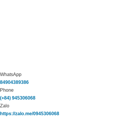
WhatsApp
84904389386
Phone
(+84) 945306068
Zalo
https://zalo.me/0945306068