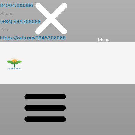
84904389386
Phone
(+84) 945306068
Zalo
https://zalo.me/0945306068
Menu