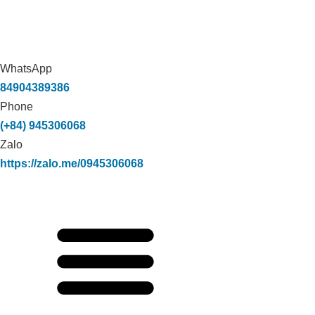
WhatsApp
84904389386
Phone
(+84) 945306068
Zalo
https://zalo.me/0945306068