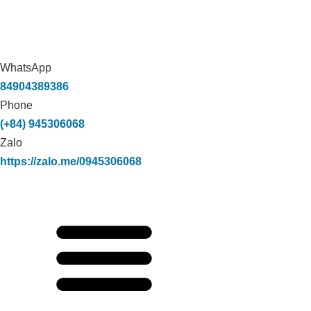
WhatsApp
84904389386
Phone
(+84) 945306068
Zalo
https://zalo.me/0945306068