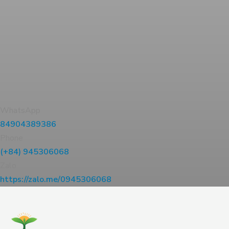
WhatsApp
84904389386
Phone
(+84) 945306068
Zalo
https://zalo.me/0945306068