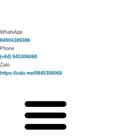
WhatsApp
84904389386
Phone
(+84) 945306068
Zalo
https://zalo.me/0945306068