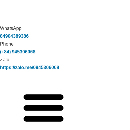
WhatsApp
84904389386
Phone
(+84) 945306068
Zalo
https://zalo.me/0945306068