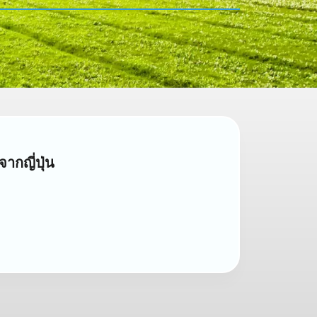
ากญี่ปุ่น