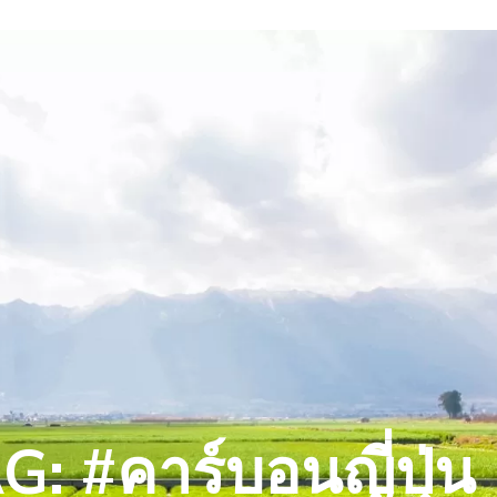
G: #คาร์บอนญี่ปุ่น