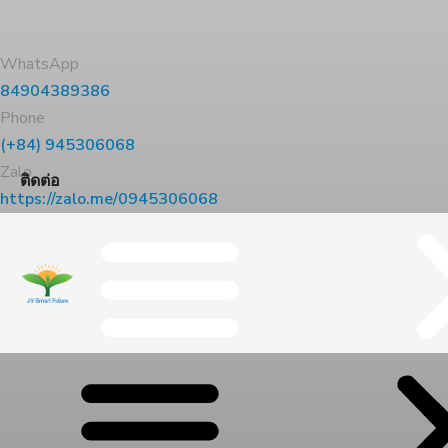
WhatsApp
84904389386
Phone
(+84) 945306068
Zalo
ติดต่อ
https://zalo.me/0945306068