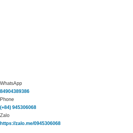
WhatsApp
84904389386
Phone
(+84) 945306068
Zalo
https://zalo.me/0945306068