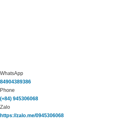
WhatsApp
84904389386
Phone
(+84) 945306068
Zalo
https://zalo.me/0945306068