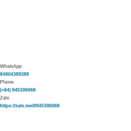
WhatsApp
84904389386
Phone
(+84) 945306068
Zalo
https://zalo.me/0945306068