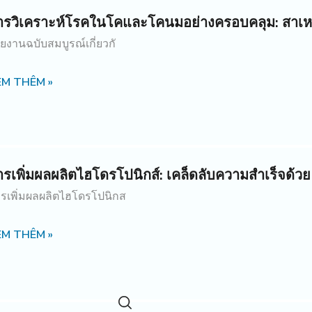
ารวิเคราะห์โรคในโคและโคนมอย่างครอบคลุม: สาเหต
ยงานฉบับสมบูรณ์เกี่ยวกั
EM THÊM »
ารเพิ่มผลผลิตไฮโดรโปนิกส์: เคล็ดลับความสำเร็จด
รเพิ่มผลผลิตไฮโดรโปนิกส
EM THÊM »