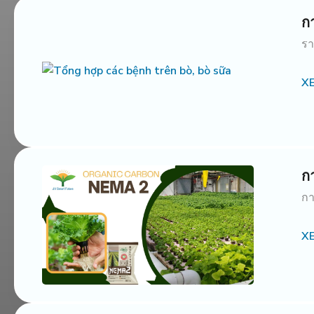
ก
รา
X
ก
กา
X