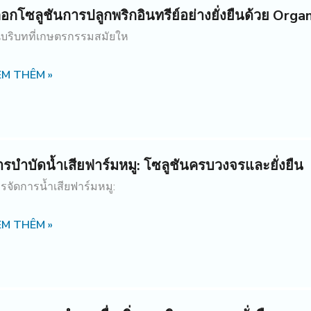
ลือกโซลูชันการปลูกพริกอินทรีย์อย่างยั่งยืนด้วย O
บริบทที่เกษตรกรรมสมัยให
EM THÊM »
ารบำบัดน้ำเสียฟาร์มหมู: โซลูชันครบวงจรและยั่งยืน
รจัดการน้ำเสียฟาร์มหมู:
EM THÊM »