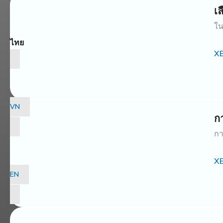
เ
ใน
ไทย
X
VN
ก
กา
X
EN