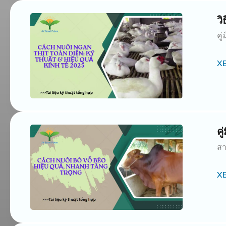
วิ
คู
X
คู
สา
X