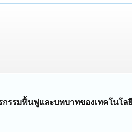
ษตรกรรมฟื้นฟูและบทบาทของเทคโนโลย