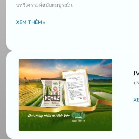
บทวิเคราะห์ฉบับสมบูรณ์: เ
XEM THÊM »
J
ปร
X