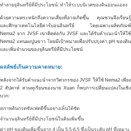
ทำลายจุลินทรีย์ที่มีประโยชน์: ทำให้ระบบนิเวศของดินอ่อนแอลง
ด้วยความตระหนักถึงความเสี่ยงที่อาจเกิดขึ้น คุณซวนจึงเรียนรู้
และศึกษาเทคโนโลยีคาร์บอนอินทรีย์ โดยเฉพาะผลิตภัณฑ์
Nema2 จาก JVSF เขาติดต่อกับ JVSF และได้รับคำแนะนำให้ใช้
การปรับปรุงสวนทุเรียนที่ปนเปื้อน
Nema2 แทนผงปูนขาว โดยมีเป้าหมายเพื่อปรับปรุงค่า pH ของดิน
สารส้มใน Cai Be, Tien Giang:
และเพิ่มจำนวนของจุลินทรีย์ที่มีประโยชน์
ประสบการณ์จาก Anh Xuan และ
NEMA2 Organic Carbon Solution
ผลลัพธ์เกินความคาดหมาย:
หลังจากได้รับคำแนะนำจากวิศวกรของ JVSF ให้ใช้ Nema2 เพียง
2 สัปดาห์ สวนทุเรียนของนาย Xuan ก็พบการเปลี่ยนแปลงในเชิง
บวก:
สภาพดินกรดซัลเฟตดีขึ้นอย่างเห็นได้ชัด
จำนวนจุลินทรีย์ที่มีประโยชน์ในดินเพิ่มขึ้น
ค่า pH ของดินเพิ่มขึ้นจาก 4 เป็น 5.5-6.5 ซึ่งเป็นระดับ pH ที่เหมาะ