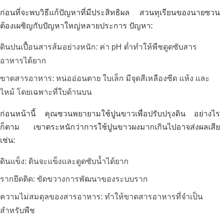
ก่อนที่จะพบวิธีแก้ปัญหาที่มีประสิทธิผล สวนทุเรียนของนายซวน
ต้องเผชิญกับปัญหาใหญ่หลายประการ ปัญหา:
ดินปนเปื้อนสารส้มอย่างหนัก: ค่า pH ต่ำทำให้พืชดูดซับสาร
อาหารได้ยาก
ขาดสารอาหาร: หน่ออ่อนตาย ใบเล็ก มีจุดสีเหลืองซีด แห้ง และ
ไหม้ โดยเฉพาะที่ใบด้านบน
การบำบัดสิ่งแวดล้อมอย่างมีประสิทธิผล
ก่อนหน้านี้ คุณซวนพยายามใช้ปูนขาวเพื่อปรับปรุงดิน อย่างไร
สำหรับฟาร์มไก่ 8,000 ตัวในลองอัน – วิธี
ก็ตาม เขาตระหนักว่าการใช้ปูนขาวผงมากเกินไปอาจส่งผลเสีย
แก้ปัญหาที่เป็นรูปธรรมจาก JVSF
เช่น:
ดินแข็ง: ดินจะแข็งและดูดซับน้ำได้ยาก
รากยึดติด: ขัดขวางการพัฒนาของระบบราก
ความไม่สมดุลของสารอาหาร: ทำให้ขาดสารอาหารที่จำเป็น
สำหรับพืช