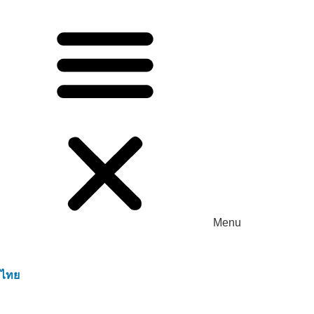
การบำบัดสิ่งแวดล้อมของถังเก็บน้ำเสีย –
โรงงานแปรรูปอาหาร เบ็นลุค – ลองอัน
Menu
ไทย