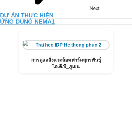
Next
DỰ ÁN THỰC HIỆN
ỨNG DỤNG NEMA1
การดูแลสิ่งแวดล้อมฟาร์มสุกรพันธุ์
ไอ.ดี.พี_ภูเยน
เพิ่มผลผลิตและคุณภาพของดินสวน
อินทรีย์ด้วย NEMA2