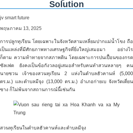
Solution
สารละลายคาร์บอนอินทรีย์สำหรับพื้นที่
บำบัดน้ำเสีย _ โรงงานแปรรูปนม จวงโท –
jv smart future
ทูดึ๊ก – เมือง โฮจิมินห์
พฤษภาคม 13, 2025
การปลูกทุเรียน โดยเฉพาะในจังหวัดสามเหลี่ยมปากแม่น้ำโขง ถือ
เป็นแหล่งที่มีศักยภาพทางเศรษฐกิจที่ยิ่งใหญ่เสมอมา อย่างไร
ก็ตาม ความท้าทายจากสภาพดิน โดยเฉพาะการปนเปื้อนของกรด
ซัลเฟต ยังคงเป็นข้อกังวลอยู่เสมอสำหรับคนทำสวนหลายๆ คน
นายซวน เจ้าของสวนทุเรียน 2 แห่งในตำบลฮัวคานห์ (5,000
ตร.ม.) และตำบลมีจุง (13,000 ตร.ม.) อำเภอก่ายเบ จังหวัดเตี่ยน
ซาง ก็ไม่พ้นจากสถานการณ์นี้เช่นกัน
สวนทุเรียนในตำบลฮัวคานห์และตำบลมีจุง