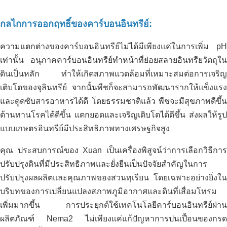
กลไกการออกฤทธิ์ของคาร์บอนอินทรีย์:
ความแตกต่างของคาร์บอนอินทรีย์ไม่ได้มีเพียงแค่ในการเพิ่ม pH
เท่านั้น อนุภาคคาร์บอนอินทรีย์ทำหน้าที่ย่อยสลายอินทรียวัตถุใน
ดินเป็นหลัก ทำให้เกิดสภาพแวดล้อมที่เหมาะสมต่อการเจริญ
เติบโตของจุลินทรีย์ จากนั้นพืชก็จะสามารถพัฒนารากให้แข็งแรง
และดูดซับสารอาหารได้ดี โดยธรรมชาติแล้ว พืชจะมีสุขภาพดีขึ้น
คาร์บอนอินทรีย์มีจำหน่ายในแอฟริกา
ต้านทานโรคได้ดีขึ้น แตกยอดและเจริญเติบโตได้ดีขึ้น ส่งผลให้รูป
การบำบัดสิ่งแวดล้อมของฟาร์มหมูไทยโฮ
แล้ว
แบบเกษตรอินทรีย์มีประสิทธิภาพทางเศรษฐกิจสูง
อา-ฟูเอี้ยน
คุณ ประสบการณ์ของ Xuan เป็นเครื่องพิสูจน์ว่าการเลือกวิธีการ
ปรับปรุงดินที่มีประสิทธิภาพและยั่งยืนเป็นปัจจัยสำคัญในการ
ปรับปรุงผลผลิตและคุณภาพของสวนทุเรียน โดยเฉพาะอย่างยิ่งใน
บริบทของการเปลี่ยนแปลงสภาพภูมิอากาศและดินที่เสื่อมโทรม
เพิ่มมากขึ้น การประยุกต์ใช้เทคโนโลยีคาร์บอนอินทรีย์ผ่าน
ผลิตภัณฑ์ Nema2 ไม่เพียงแค่แก้ปัญหาการปนเปื้อนของกรด