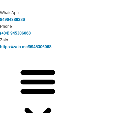
WhatsApp
84904389386
Phone
(+84) 945306068
Zalo
https://zalo.me/0945306068