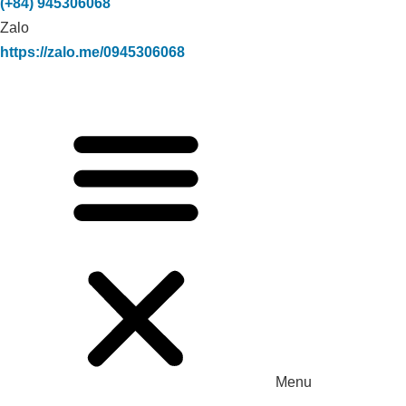
(+84) 945306068
Zalo
https://zalo.me/0945306068
Menu