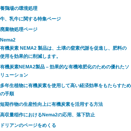
養鶏場の環境処理
牛、乳牛に関する特集ページ
廃棄物処理ページ
Nema2
有機炭素 NEMA2 製品は、土壌の窒素代謝を促進し、肥料の
使用を効果的に削減します。
有機炭素NEMA2製品 – 効果的な有機堆肥化のための優れたソ
リューション
多年生植物に有機炭素を使用して高い経済効率をもたらすため
の手順
短期作物の生産性向上に有機炭素を活用する方法
高収量稲作におけるNema2の応用、落下防止
ドリアンのページをめくる