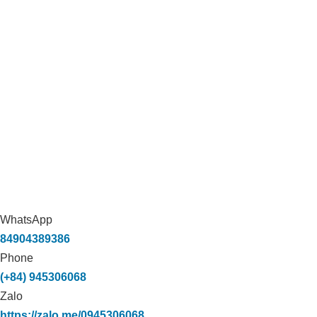
WhatsApp
84904389386
Phone
(+84) 945306068
Zalo
https://zalo.me/0945306068