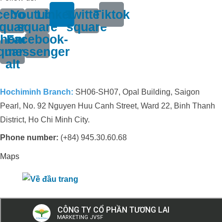
cebook-
Youtube-
Linkedin
Twitter-
Tiktok
quare
square
square
hone-
Facebook-
quare-
messenger
alt
Hochiminh Branch:
SH06-SH07, Opal Building, Saigon
Pearl, No. 92 Nguyen Huu Canh Street, Ward 22, Binh Thanh
District, Ho Chi Minh City.
Phone number:
(+84) 945.30.60.68
Maps