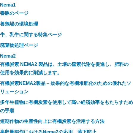
Nema1
養豚のページ
養鶏場の環境処理
牛、乳牛に関する特集ページ
廃棄物処理ページ
Nema2
有機炭素 NEMA2 製品は、土壌の窒素代謝を促進し、肥料の
使用を効果的に削減します。
有機炭素NEMA2製品 – 効果的な有機堆肥化のための優れたソ
リューション
多年生植物に有機炭素を使用して高い経済効率をもたらすため
の手順
短期作物の生産性向上に有機炭素を活用する方法
高収量稲作におけるNema2の応用、落下防止