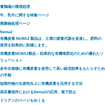
養鶏場の環境処理
牛、乳牛に関する特集ページ
廃棄物処理ページ
Nema2
有機炭素 NEMA2 製品は、土壌の窒素代謝を促進し、肥料の
使用を効果的に削減します。
有機炭素NEMA2製品 – 効果的な有機堆肥化のための優れたソ
リューション
多年生植物に有機炭素を使用して高い経済効率をもたらすため
の手順
短期作物の生産性向上に有機炭素を活用する方法
高収量稲作におけるNema2の応用、落下防止
ドリアンのページをめくる