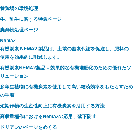
養鶏場の環境処理
牛、乳牛に関する特集ページ
廃棄物処理ページ
Nema2
有機炭素 NEMA2 製品は、土壌の窒素代謝を促進し、肥料の
使用を効果的に削減します。
有機炭素NEMA2製品 – 効果的な有機堆肥化のための優れたソ
リューション
多年生植物に有機炭素を使用して高い経済効率をもたらすため
の手順
短期作物の生産性向上に有機炭素を活用する方法
高収量稲作におけるNema2の応用、落下防止
ドリアンのページをめくる