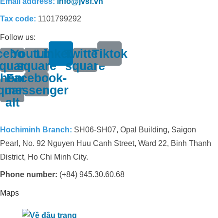
Email address:
info@jvsf.vn
Tax code:
1101799292
Follow us:
cebook-
Youtube-
Linkedin
Twitter-
Tiktok
quare
square
square
hone-
Facebook-
quare-
messenger
alt
Hochiminh Branch:
SH06-SH07, Opal Building, Saigon
Pearl, No. 92 Nguyen Huu Canh Street, Ward 22, Binh Thanh
District, Ho Chi Minh City.
Phone number:
(+84) 945.30.60.68
Maps