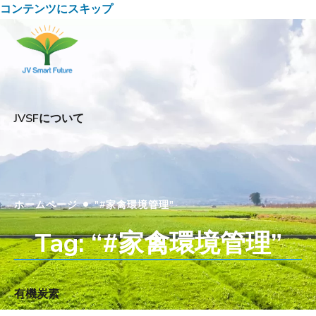
コンテンツにスキップ
JVSFについて
•
ホームページ
"#家禽環境管理"
Tag: “#家禽環境管理”
有機炭素