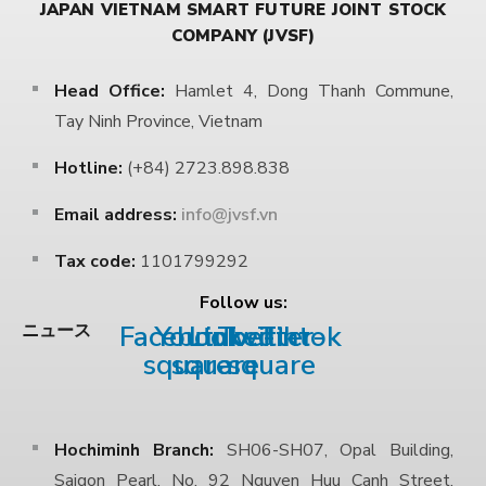
JAPAN VIETNAM SMART FUTURE JOINT STOCK
COMPANY (JVSF)
Head Office:
Hamlet 4, Dong Thanh Commune,
Tay Ninh Province, Vietnam
Hotline:
(+84) 2723.898.838
Email address:
info@jvsf.vn
Tax code:
1101799292
Follow us:
Facebook-
Youtube-
Linkedin
Twitter-
Tiktok
ニュース
square
square
square
Hochiminh Branch:
SH06-SH07, Opal Building,
Saigon Pearl, No. 92 Nguyen Huu Canh Street,