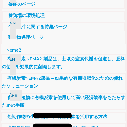
養豚のページ
養鶏場の環境処理
VN
牛、乳牛に関する特集ページ
廃棄物処理ページ
Nema2
有機炭素 NEMA2 製品は、土壌の窒素代謝を促進し、肥料
EN
の使用を効果的に削減します。
有機炭素NEMA2製品 – 効果的な有機堆肥化のための優れ
たソリューション
ไทย
多年生植物に有機炭素を使用して高い経済効率をもたらす
ための手順
短期作物の生産性向上に有機炭素を活用する方法