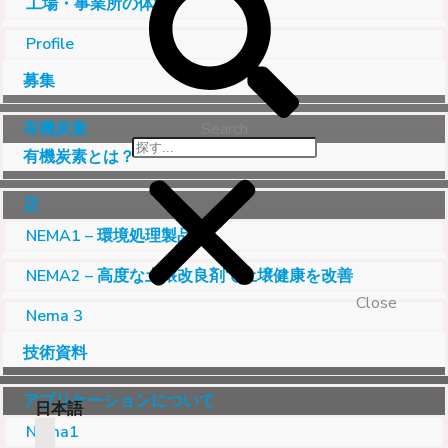
工場・事業所の体制
Profile
募集
有機炭素
Search
有機炭素とは？
店
NEMA1 – 環境処理製品
NEMA2 – 高度な土壌改良剤で土壌健康を改善
Close
Nema 3
技術資料
アプリケーションについて
日本語
Nema1