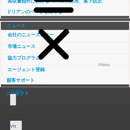
高収量稲作におけるNema2の応用、落下防止
ドリアンのページをめくる
ニュース
会社のニュースレター
市場ニュース
協力プログラム
Menu
エージェント登録
顧客サポート
日本語
コンタクト
VN