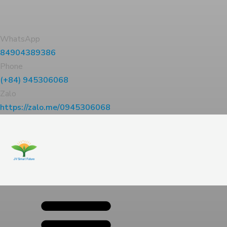
WhatsApp
84904389386
Phone
(+84) 945306068
Zalo
https://zalo.me/0945306068