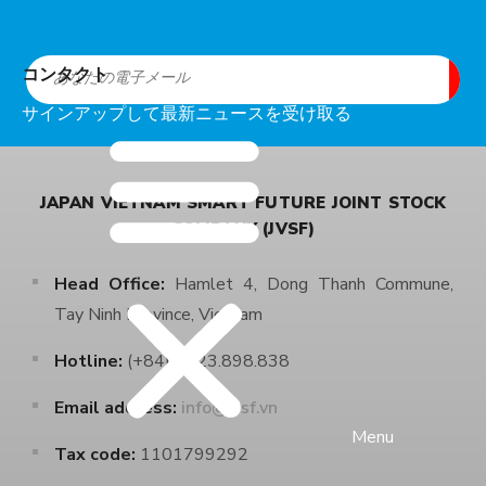
コンタクト
サインアップして最新ニュースを受け取る
JAPAN VIETNAM SMART FUTURE JOINT STOCK
COMPANY (JVSF)
Head Office:
Hamlet 4, Dong Thanh Commune,
Tay Ninh Province, Vietnam
Hotline:
(+84) 2723.898.838
Email address:
info@jvsf.vn
Menu
Tax code:
1101799292