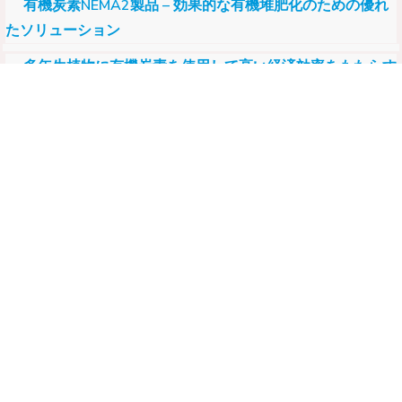
有機炭素NEMA2製品 – 効果的な有機堆肥化のための優れ
たソリューション
多年生植物に有機炭素を使用して高い経済効率をもたらす
ための手順
短期作物の生産性向上に有機炭素を活用する方法
高収量稲作におけるNema2の応用、落下防止
ドリアンのページをめくる
ニュース
会社のニュースレター
市場ニュース
協力プログラム
エージェント登録