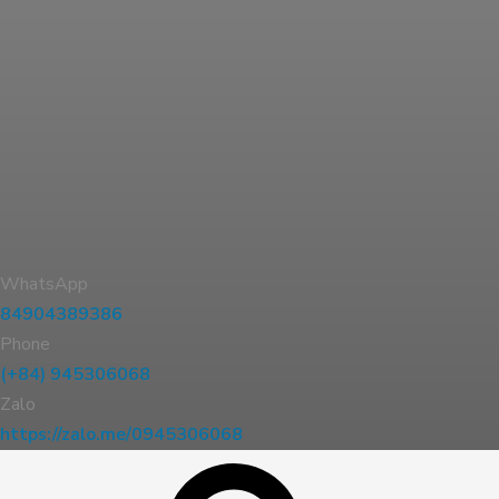
WhatsApp
84904389386
Phone
(+84) 945306068
Zalo
https://zalo.me/0945306068