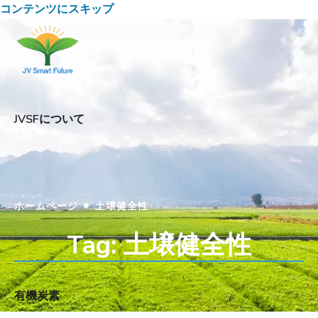
コンテンツにスキップ
JVSFについて
•
ホームページ
土壌健全性
Tag: 土壌健全性
有機炭素