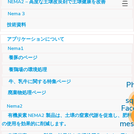
NEMA2 – 高度な土壌改良剤で土壌健康を改善
Nema 3
技術資料
アプリケーションについて
Nema1
養豚のページ
養鶏場の環境処理
牛、乳牛に関する特集ページ
P
廃棄物処理ページ
sq
Nema2
Fac
有機炭素 NEMA2 製品は、土壌の窒素代謝を促進し、肥料
mes
の使用を効果的に削減します。