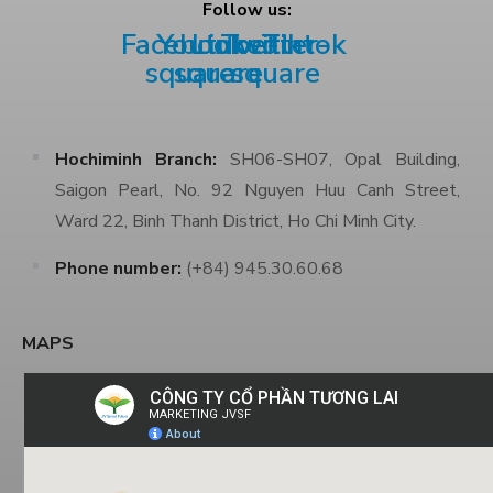
Follow us:
Facebook-
Youtube-
Linkedin
Twitter-
Tiktok
square
square
square
Hochiminh Branch:
SH06-SH07, Opal Building,
Saigon Pearl, No. 92 Nguyen Huu Canh Street,
Ward 22, Binh Thanh District, Ho Chi Minh City.
Phone number:
(+84) 945.30.60.68
MAPS